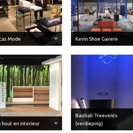
cas Mode
Kevin Shoe Gavere
Baobab Treevents
 hout en interieur
(verdieping)