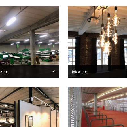
elco
Monico