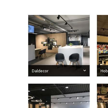
Daldecor
Hob