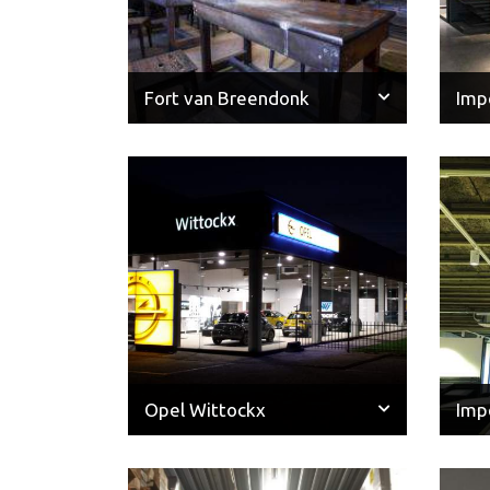
Fort van Breendonk
Imp
Opel Wittockx
Imp