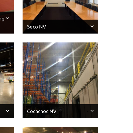
ng
Seco NV
Cocachoc NV