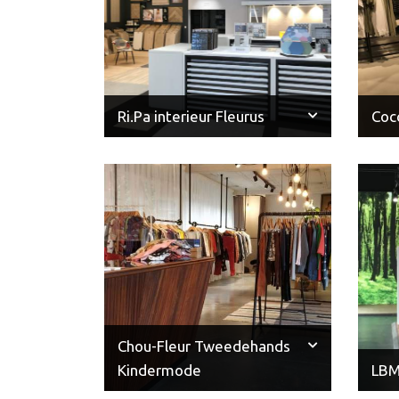
Ri.Pa interieur Fleurus
Coc
Chou-Fleur Tweedehands
Kindermode
LBM