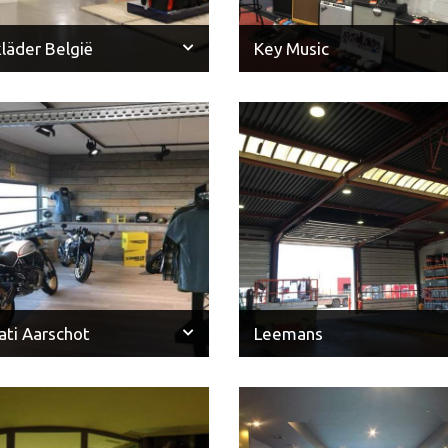
läder België
Key Music
ati Aarschot
Leemans