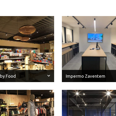
by Food
Impermo Zaventem