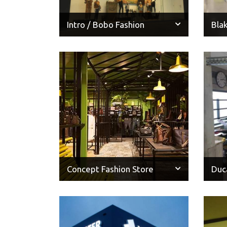
Intro / Bobo Fashion
Blak
Concept Fashion Store
Duc