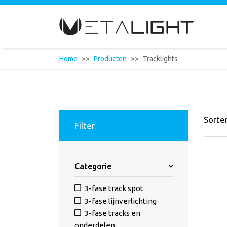
Home
Producten
Tracklights
Sorte
Filter
Categorie
3-fase track spot
3-fase lijnverlichting
3-fase tracks en
onderdelen