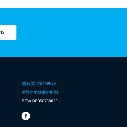
NS
0032(0)476419025
info@metalight.be
BTW BE0507588231