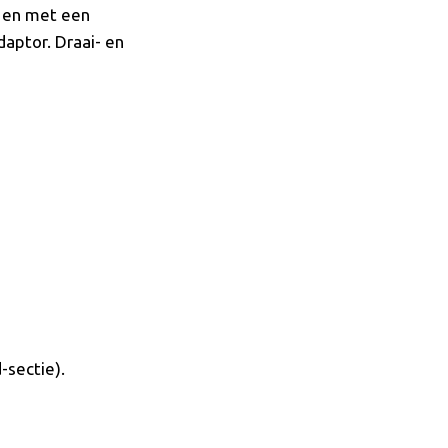
e en met een
daptor. Draai- en
-sectie).